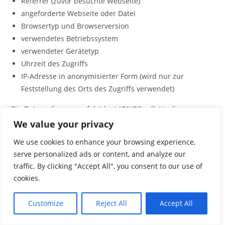
Referrer (zuvor besuchte Webseite)
angeforderte Webseite oder Datei
Browsertyp und Browserversion
verwendetes Betriebssystem
verwendeter Gerätetyp
Uhrzeit des Zugriffs
IP-Adresse in anonymisierter Form (wird nur zur
Feststellung des Orts des Zugriffs verwendet)
Die Datenerfassung erfolgt laut IONOS vollständig
anonymisiert, sodass sie nicht zu einzelnen Personen
We value your privacy
zurückverfolgt werden kann. Cookies werden von IONOS
We use cookies to enhance your browsing experience,
WebAnalytics nicht gespeichert.
serve personalized ads or content, and analyze our
traffic. By clicking "Accept All", you consent to our use of
Die Speicherung und Analyse der Daten erfolgt auf
cookies.
Grundlage von Art. 6 Abs. 1 lit. f DSGVO. Der
Websitebetreiber hat ein berechtigtes Interesse an der
Customize
Reject All
Accept All
statistischen Analyse des Nutzerverhaltens, um sowohl sein
Webangebot als auch seine Werbung zu optimieren. Sofern